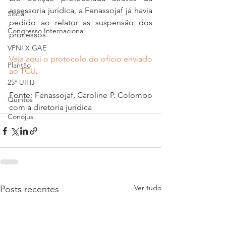
assessoria jurídica, a Fenassojaf já havia 
Social
pedido ao relator as suspensão dos 
Congresso Internacional
processos.
VPNI X GAE
Veja aqui o protocolo do ofício enviado 
Plantão
ao TCU
.
25º UIHJ
Fonte: Fenassojaf, Caroline P. Colombo 
Quintos
com a diretoria jurídica
Conojus
Ver tudo
Posts recentes