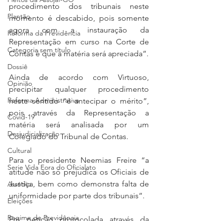
procedimento dos tribunais neste 
Plantão
momento é descabido, pois somente 
agora com a instauração da 
Reforma da Previdência
Representação em curso na Corte de 
Categoria sem título
Contas é que a matéria será apreciada”. 
Dossiê
Ainda de acordo com Virtuoso, 
Opinião
precipitar qualquer procedimento 
Reforma Administrativa
neste sentido “é antecipar o mérito”, 
pois através da Representação a 
Covid-19
matéria será analisada por um 
Desjudicialização
Colegiado do Tribunal de Contas.
Cultural
Para o presidente Neemias Freire “a 
Serie Vida Fora do Oficialato
atitude não só prejudica os Oficiais de 
Justiça, bem como demonstra falta de 
Assédio
uniformidade por parte dos tribunais”.
Eleições
Regime de Previdência
Em petição protocolada através da 