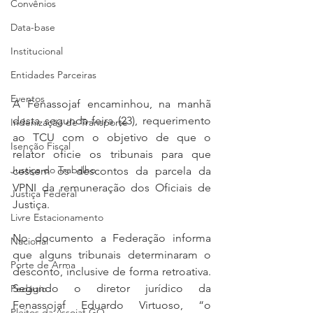
Convênios
Data-base
Institucional
Entidades Parceiras
Eventos
A Fenassojaf encaminhou, na manhã 
desta segunda-feira (23), requerimento 
Indenização de Transporte
ao TCU com o objetivo de que o 
Isenção Fiscal
relator oficie os tribunais para que 
Justiça do Trabalho
cessem os descontos da parcela da 
VPNI da remuneração dos Oficiais de 
Justiça Federal
Justiça.
Livre Estacionamento
No documento a Federação informa 
Nacional
que alguns tribunais determinaram o 
Porte de Arma
desconto, inclusive de forma retroativa. 
Segundo o diretor jurídico da 
Pedágio
Fenassojaf Eduardo Virtuoso, “o 
Pleitos da Assojaf-GO