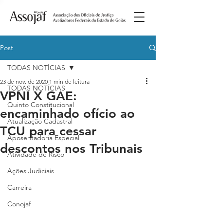
Post
TODAS NOTÍCIAS
23 de nov. de 2020
1 min de leitura
TODAS NOTÍCIAS
VPNI X GAE:
Quinto Constitucional
encaminhado ofício ao
Atualização Cadastral
TCU para cessar
Aposentadoria Especial
descontos nos Tribunais
Atividade de Risco
Ações Judiciais
Carreira
Conojaf