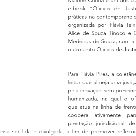
Malone Cunha é um dos co
oria sem título
Dossiê
Opinião
Reforma Administrativa
e-book “Oficiais de Justi
práticas na contemporaneid
organizada por Flávia Teixei
Alice de Souza Tinoco e C
Medeiros de Souza, com a 
outros oito Oficiais de Justi
Para Flávia Pires, a coletân
leitor que almeja uma justiç
pela inovação sem prescind
humanizada, na qual o ofic
que atua na linha de frente
coopera ativamente par
prestação jurisdicional de
isa ser lida e divulgada, a fim de promover reflexõ