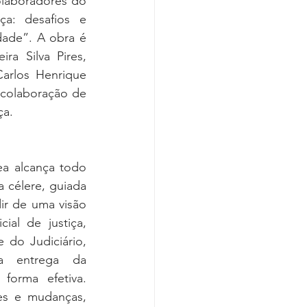
laboradores do 
Covid-19
ça: desafios e 
ade”. A obra é 
ra Silva Pires, 
arlos Henrique 
colaboração de 
ça.
ea alcança todo 
a célere, guiada 
ir de uma visão 
ial de justiça, 
 do Judiciário, 
a entrega da 
 forma efetiva. 
es e mudanças, 