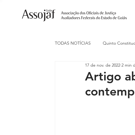
TODAS NOTÍCIAS
Quinto Constituc
17 de nov. de 2022
2 min d
Ações Judiciais
Carreira
Artigo a
contempo
Eventos
Indenização de Trans
Livre Estacionamento
Naciona