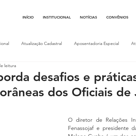
INÍCIO
INSTITUCIONAL
NOTÍCIAS
CONVÊNIOS
ional
Atualização Cadastral
Aposentadoria Especial
At
e leitura
Conojaf
Convênios
Data-base
Institucional
Entid
borda desafios e prática
râneas dos Oficiais de 
porte
Isenção Fiscal
Justiça do Trabalho
Justiça Federa
l
Porte de Arma
Pedágio
Pleitos da Assojaf-GO
P
O diretor de Relações Int
Fenassojaf e presidente da