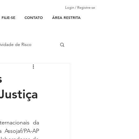
Login / Registre-se
FILIE-SE
CONTATO
ÁREA RESTRITA
ividade de Risco
ades Parceiras
s
Justiça
l
lantão
ernacionais da 
 Assojaf/PA-AP 