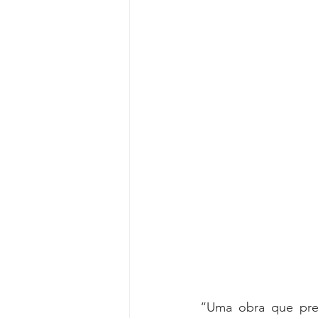
Reforma da Previdência
Categ
Desjudicialização
Cultural
“Uma obra que prec