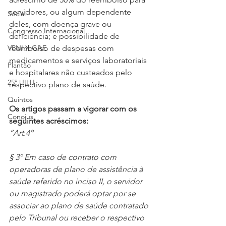
servidores, ou algum dependente 
Social
deles, com doença grave ou 
Congresso Internacional
deficiência; e possibilidade de 
VPNI X GAE
reembolso de despesas com 
medicamentos e serviços laboratoriais 
Plantão
e hospitalares não custeados pelo 
25º UIHJ
respectivo plano de saúde.
Quintos
Os artigos passam a vigorar com os 
Conojus
seguintes acréscimos:
“Art.4º
§ 3º Em caso de contrato com 
operadoras de plano de assistência à 
saúde referido no inciso II, o servidor 
ou magistrado poderá optar por se 
associar ao plano de saúde contratado 
pelo Tribunal ou receber o respectivo 