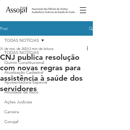
Post
TODAS NOTÍCIAS
31 de mai. de 2023
2 min de leitura
TODAS NOTÍCIAS
CNJ publica resolução
Quinto Constitucional
com novas regras para
Atualização Cadastral
assistência à saúde dos
Aposentadoria Especial
servidores
Atividade de Risco
Ações Judiciais
Carreira
Conojaf