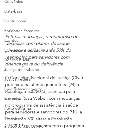
Convênios
Data-base
Institucional
Entidades Parceiras
Entre as mudanças, o reembolso de 
Eventos
despesas com planos de saúde 
Indenização de Transporte
privados e acréscimo de 50% do 
reembolso para servidores com 
Isenção Fiscal
doença grave ou deficiência
Justiça do Trabalho
O Conselho Nacional de Justiça (CNJ) 
Justiça Federal
publicou na última quarta-feira (24) a 
Livre Estacionamento
Resolução 500/2023, assinada pela 
ministra Rosa Weber, com mudanças 
Nacional
no programa de assistência à saúde 
Porte de Arma
para servidoras e servidores do PJU; a 
Pedágio
Resolução 500 altera a Resolução 
294/2019 que regulamenta o programa.
Pleitos da Assojaf-GO