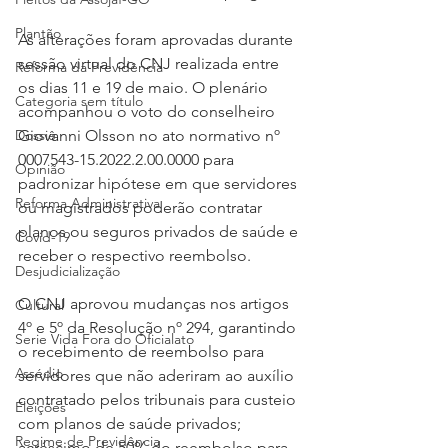
Plantão
As alterações foram aprovadas durante 
sessão virtual do CNJ realizada entre 
Reforma da Previdência
os dias 11 e 19 de maio. O plenário 
Categoria sem título
acompanhou o voto do conselheiro 
Dossiê
Giovanni Olsson no ato normativo nº 
0007543-15.2022.2.00.0000 para 
Opinião
padronizar hipótese em que servidores 
Reforma Administrativa
ou magistrados poderão contratar 
planos ou seguros privados de saúde e 
Covid-19
receber o respectivo reembolso.
Desjudicialização
O CNJ aprovou mudanças nos artigos 
Cultural
4º e 5º da Resolução nº 294, garantindo 
Serie Vida Fora do Oficialato
o recebimento de reembolso para 
Assédio
servidores que não aderiram ao auxílio 
contratado pelos tribunais para custeio 
Eleições
com planos de saúde privados; 
Regime de Previdência
acréscimo de 50% do reembolso para 