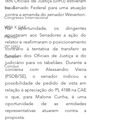
dos Oficiais de Justiça (UIHJ) estiveram 
no Senado Federal para uma atuação 
Social
contra a emenda do senador Weverton.
Congresso Internacional
VPNI X GAE
Na oportunidade, os dirigentes 
apontaram aos Senadores a ação do 
Plantão
relator e reafirmaram o posicionamento 
25º UIHJ
contrário à tentativa de transferir as 
funções dos Oficiais de Justiça e do 
Quintos
judiciário para os tabeliães. Durante a 
Conojus
conversa com Alessandro Vieira 
(PSDB/SE), o senador indicou a 
possibilidade de pedido de vista em 
relação à apreciação do PL 4188 na CAE 
o que, para Malone Cunha, é uma 
oportunidade de as entidades 
representativas atuarem contra a 
proposta.