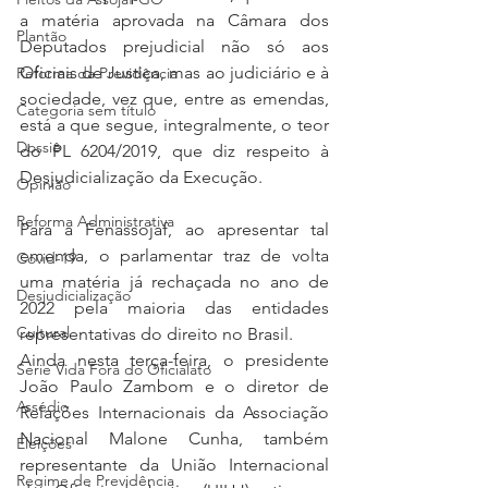
a matéria aprovada na Câmara dos 
Plantão
Deputados prejudicial não só aos 
Oficiais de Justiça, mas ao judiciário e à 
Reforma da Previdência
sociedade, vez que, entre as emendas, 
Categoria sem título
está a que segue, integralmente, o teor 
Dossiê
do PL 6204/2019, que diz respeito à 
Desjudicialização da Execução.
Opinião
Reforma Administrativa
Para a Fenassojaf, ao apresentar tal 
emenda, o parlamentar traz de volta 
Covid-19
uma matéria já rechaçada no ano de 
Desjudicialização
2022 pela maioria das entidades 
Cultural
representativas do direito no Brasil.
Ainda nesta terça-feira, o presidente 
Serie Vida Fora do Oficialato
João Paulo Zambom e o diretor de 
Assédio
Relações Internacionais da Associação 
Nacional Malone Cunha, também 
Eleições
representante da União Internacional 
Regime de Previdência