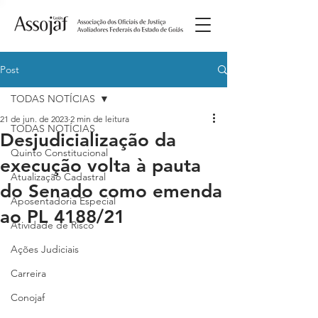
Post
TODAS NOTÍCIAS
21 de jun. de 2023
2 min de leitura
TODAS NOTÍCIAS
Desjudicialização da
Quinto Constitucional
execução volta à pauta
Atualização Cadastral
do Senado como emenda
Aposentadoria Especial
ao PL 4188/21
Atividade de Risco
Ações Judiciais
Carreira
Conojaf