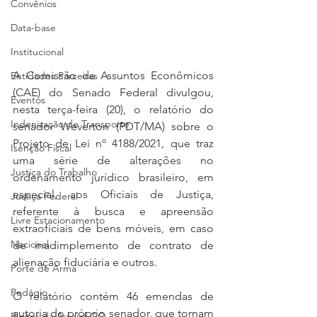
Convênios
Data-base
Institucional
A Comissão de Assuntos Econômicos 
Entidades Parceiras
(CAE) do Senado Federal divulgou, 
Eventos
nesta terça-feira (20), o relatório do 
Indenização de Transporte
senador Weverton (PDT/MA) sobre o 
Projeto de Lei nº 4188/2021, que traz 
Isenção Fiscal
uma série de alterações no 
Justiça do Trabalho
ordenamento jurídico brasileiro, em 
especial, aos Oficiais de Justiça, 
Justiça Federal
referente à busca e apreensão 
Livre Estacionamento
extraoficiais de bens móveis, em caso 
Nacional
de inadimplemento de contrato de 
alienação fiduciária e outros.
Porte de Arma
Pedágio
O relatório contém 46 emendas de 
autoria do próprio senador, que tornam 
Pleitos da Assojaf-GO