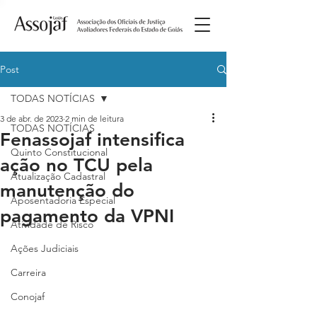
Post
TODAS NOTÍCIAS
3 de abr. de 2023
2 min de leitura
TODAS NOTÍCIAS
Fenassojaf intensifica
Quinto Constitucional
ação no TCU pela
Atualização Cadastral
manutenção do
Aposentadoria Especial
pagamento da VPNI
Atividade de Risco
Ações Judiciais
Carreira
Conojaf