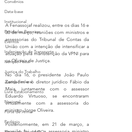
Convênios
Data-base
Institucional
A Fenassojaf realizou, entre os dias 16 e 
Entidades Parceiras
30 de março, reuniões com ministros e 
assessorias do Tribunal de Contas da 
Eventos
União com a intenção de intensificar a 
Indenização de Transporte
atuação pela manutenção da VPNI para 
os Oficiais de Justiça.
Isenção Fiscal
Justiça do Trabalho
No dia 16, o presidente João Paulo 
Justiça Federal
Zambom e o diretor jurídico Fábio da 
Maia, juntamente com o assessor 
Livre Estacionamento
Eduardo Virtuoso, se encontraram 
Nacional
virtualmente com a assessoria do 
ministro Jorge Oliveira.
Porte de Arma
Pedágio
Posteriormente, em 21 de março, a 
reunião foi com a assessoria ministro 
Pleitos da Assojaf-GO