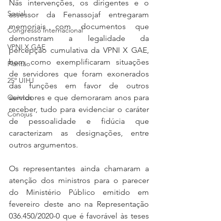
Nas intervenções, os dirigentes e o 
Social
assessor da Fenassojaf entregaram 
memoriais com documentos que 
Congresso Internacional
demonstram a legalidade da 
VPNI X GAE
percepção cumulativa da VPNI X GAE, 
bem como exemplificaram situações 
Plantão
de servidores que foram exonerados 
25º UIHJ
das funções em favor de outros 
Quintos
servidores e que demoraram anos para 
receber, tudo para evidenciar o caráter 
Conojus
de pessoalidade e fidúcia que 
caracterizam as designações, entre 
outros argumentos.
Os representantes ainda chamaram a 
atenção dos ministros para o parecer 
do Ministério Público emitido em 
fevereiro deste ano na Representação 
036.450/2020-0 que é favorável às teses 