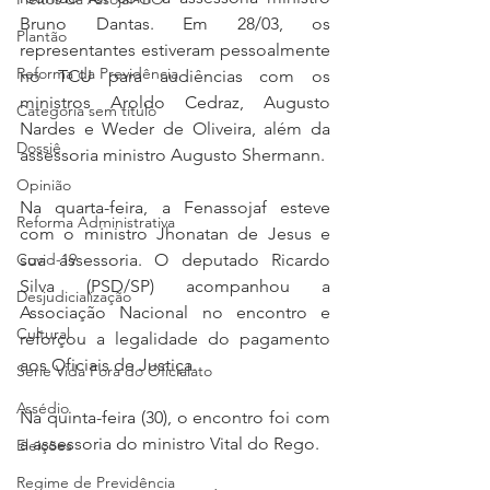
Bruno Dantas. Em 28/03, os 
Plantão
representantes estiveram pessoalmente 
Reforma da Previdência
no TCU para audiências com os 
ministros Aroldo Cedraz, Augusto 
Categoria sem título
Nardes e Weder de Oliveira, além da 
Dossiê
assessoria ministro Augusto Shermann.
Opinião
Na quarta-feira, a Fenassojaf esteve 
Reforma Administrativa
com o ministro Jhonatan de Jesus e 
Covid-19
sua assessoria. O deputado Ricardo 
Silva (PSD/SP) acompanhou a 
Desjudicialização
Associação Nacional no encontro e 
Cultural
reforçou a legalidade do pagamento 
aos Oficiais de Justiça.
Serie Vida Fora do Oficialato
Assédio
Na quinta-feira (30), o encontro foi com 
a assessoria do ministro Vital do Rego.
Eleições
Regime de Previdência