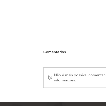
Comentários
Não é mais possível comentar e
informações.
CSJT prorroga prazo para
entrega de estudos do GT
sobre a regulamentação na
Justiça do Trabalho