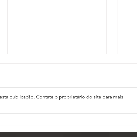
sta publicação. Contate o proprietário do site para mais
Em defesa da Justiça do
SIN
Trabalho: Fenassojaf
inte
convoca associações e
quin
Oficiais de Justiça para
Judi