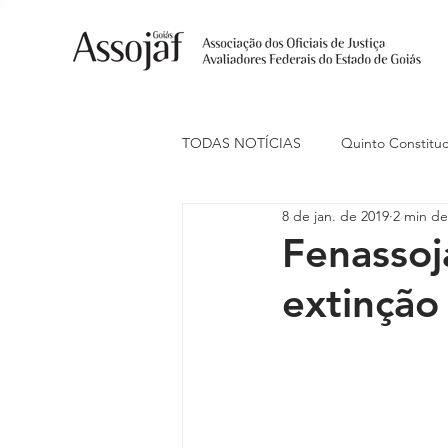
TODAS NOTÍCIAS
Quinto Constituc
8 de jan. de 2019
2 min de
Ações Judiciais
Carreira
Fenassoj
extinção
Eventos
Indenização de Trans
Livre Estacionamento
Naciona