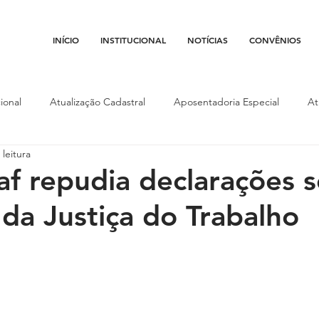
INÍCIO
INSTITUCIONAL
NOTÍCIAS
CONVÊNIOS
ional
Atualização Cadastral
Aposentadoria Especial
At
 leitura
Conojaf
Convênios
Data-base
Institucional
Entid
af repudia declarações 
 da Justiça do Trabalho
porte
Isenção Fiscal
Justiça do Trabalho
Justiça Federa
l
Porte de Arma
Pedágio
Pleitos da Assojaf-GO
P