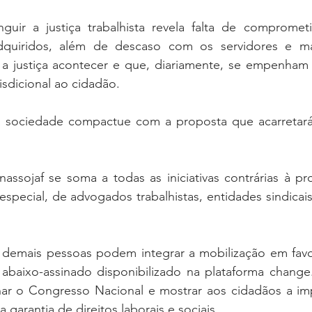
guir a justiça trabalhista revela falta de comprome
dquiridos, além de descaso com os servidores e mag
 a justiça acontecer e que, diariamente, se empenham p
isdicional ao cidadão.
a sociedade compactue com a proposta que acarretará 
.
assojaf se soma a todas as iniciativas contrárias à pr
special, de advogados trabalhistas, entidades sindicais
 e demais pessoas podem integrar a mobilização em favo
 abaixo-assinado disponibilizado na plataforma change
nar o Congresso Nacional e mostrar aos cidadãos a imp
a garantia de direitos laborais e sociais. 