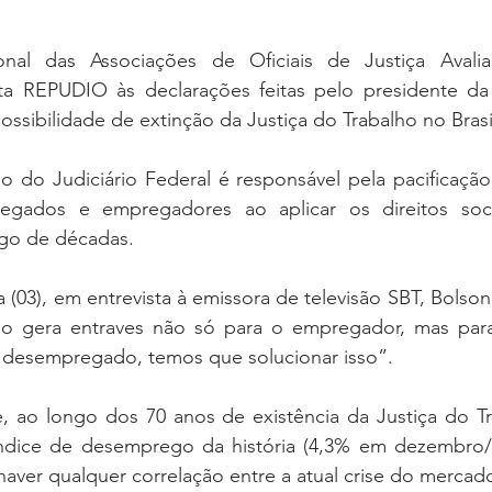
al das Associações de Oficiais de Justiça Avaliad
sta REPUDIO às declarações feitas pelo presidente da R
ossibilidade de extinção da Justiça do Trabalho no Brasi
 do Judiciário Federal é responsável pela pacificação 
egados e empregadores ao aplicar os direitos sociai
go de décadas.
a (03), em entrevista à emissora de televisão SBT, Bolso
ho gera entraves não só para o empregador, mas para 
 desempregado, temos que solucionar isso”. 
, ao longo dos 70 anos de existência da Justiça do Tra
ndice de desemprego da história (4,3% em dezembro/2
ver qualquer correlação entre a atual crise do mercado