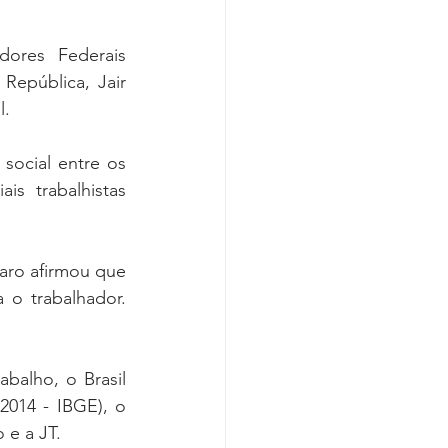
ores Federais 
epública, Jair 
l.
social entre os 
s trabalhistas 
naro afirmou que 
o trabalhador. 
balho, o Brasil 
014 - IBGE), o 
 e a JT.