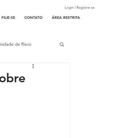
Login / Registre-se
FILIE-SE
CONTATO
ÁREA RESTRITA
ividade de Risco
ades Parceiras
sobre
l
lantão