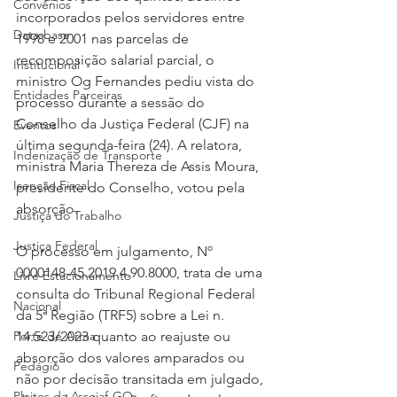
Convênios
incorporados pelos servidores entre 
Data-base
1998 e 2001 nas parcelas de 
recomposição salarial parcial, o 
Institucional
ministro Og Fernandes pediu vista do 
Entidades Parceiras
processo durante a sessão do 
Conselho da Justiça Federal (CJF) na 
Eventos
última segunda-feira (24). A relatora, 
Indenização de Transporte
ministra Maria Thereza de Assis Moura, 
Isenção Fiscal
presidente do Conselho, votou pela 
absorção.
Justiça do Trabalho
Justiça Federal
O processo em julgamento, Nº 
0000148-45.2019.4.90.8000, trata de uma 
Livre Estacionamento
consulta do Tribunal Regional Federal 
Nacional
da 5ª Região (TRF5) sobre a Lei n. 
Porte de Arma
14.523/2023 quanto ao reajuste ou 
absorção dos valores amparados ou 
Pedágio
não por decisão transitada em julgado, 
Pleitos da Assojaf-GO