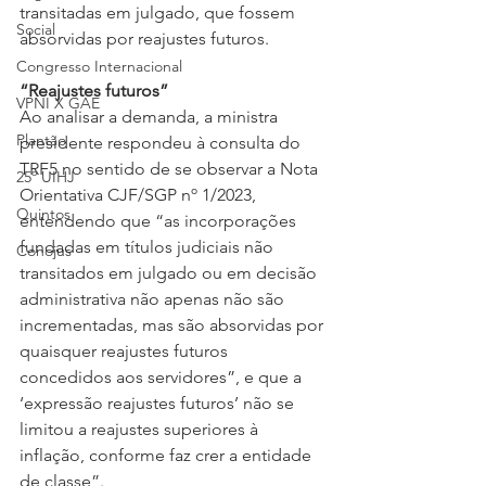
transitadas em julgado, que fossem 
Social
absorvidas por reajustes futuros.
Congresso Internacional
“Reajustes futuros”
VPNI X GAE
Ao analisar a demanda, a ministra 
Plantão
presidente respondeu à consulta do 
TRF5 no sentido de se observar a Nota 
25º UIHJ
Orientativa CJF/SGP nº 1/2023, 
Quintos
entendendo que “as incorporações 
fundadas em títulos judiciais não 
Conojus
transitados em julgado ou em decisão 
administrativa não apenas não são 
incrementadas, mas são absorvidas por 
quaisquer reajustes futuros 
concedidos aos servidores”, e que a 
‘expressão reajustes futuros’ não se 
limitou a reajustes superiores à 
inflação, conforme faz crer a entidade 
de classe”.