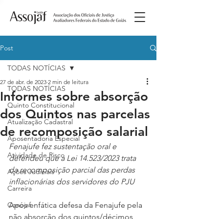
Post
TODAS NOTÍCIAS
27 de abr. de 2023
2 min de leitura
TODAS NOTÍCIAS
Informes sobre absorção
Quinto Constitucional
dos Quintos nas parcelas
Atualização Cadastral
de recomposição salarial
Aposentadoria Especial
Fenajufe fez sustentação oral e 
Atividade de Risco
defendeu que a Lei 14.523/2023 trata 
da recomposição parcial das perdas 
Ações Judiciais
inflacionárias dos servidores do PJU
Carreira
Conojaf
Após enfática defesa da Fenajufe pela 
não absorção dos quintos/décimos 