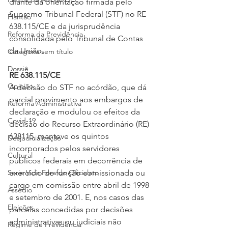
diante da orientação firmada pelo 
Supremo Tribunal Federal (STF) no RE 
Plantão
638.115/CE e da jurisprudência 
Reforma da Previdência
consolidada pelo Tribunal de Contas 
da União.
Categoria sem título
Dossiê
RE 638.115/CE
Opinião
A decisão do STF no acórdão, que dá 
parcial provimento aos embargos de 
Reforma Administrativa
declaração e modulou os efeitos da 
Covid-19
decisão do Recurso Extraordinário (RE) 
638115, manteve os quintos 
Desjudicialização
incorporados pelos servidores 
Cultural
públicos federais em decorrência de 
Serie Vida Fora do Oficialato
exercício de função comissionada ou 
cargo em comissão entre abril de 1998 
Assédio
e setembro de 2001. E, nos casos das 
Eleições
parcelas concedidas por decisões 
administrativas ou judiciais não 
Regime de Previdência