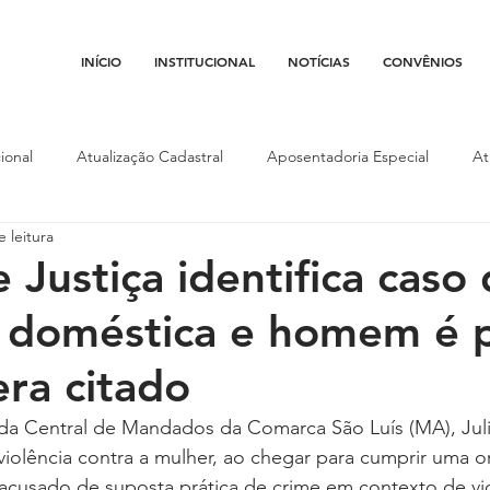
INÍCIO
INSTITUCIONAL
NOTÍCIAS
CONVÊNIOS
ional
Atualização Cadastral
Aposentadoria Especial
At
 leitura
Conojaf
Convênios
Data-base
Institucional
Entid
e Justiça identifica caso
a doméstica e homem é 
porte
Isenção Fiscal
Justiça do Trabalho
Justiça Federa
ra citado
l
Porte de Arma
Pedágio
Pleitos da Assojaf-GO
P
a da Central de Mandados da Comarca São Luís (MA), Jul
 violência contra a mulher, ao chegar para cumprir uma o
cusado de suposta prática de crime em contexto de vio