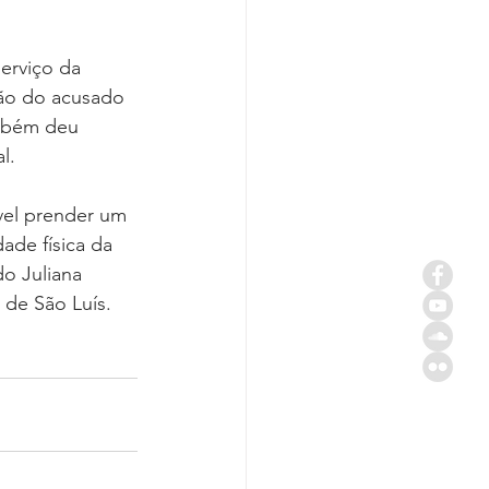
erviço da 
são do acusado 
ambém deu 
l.
ível prender um 
ade física da 
o Juliana 
de São Luís.