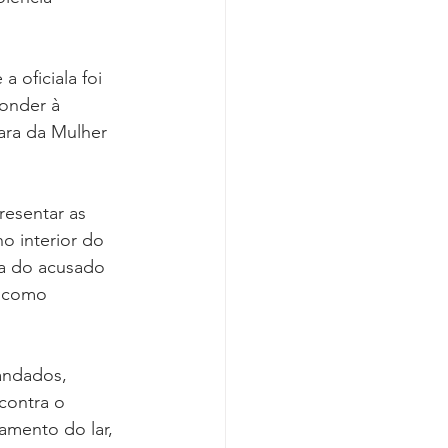
Covid-19
 oficiala foi 
onder à 
ara da Mulher 
esentar as 
o interior do 
sa do acusado 
, como 
andados, 
contra o 
amento do lar, 