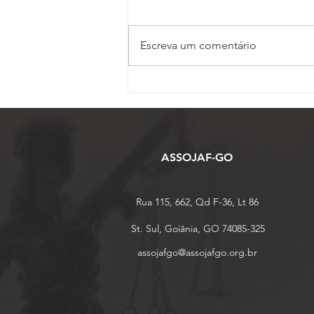
Escreva um comentário
Inscrições para o 17º
Conojaf e 7º Enojap são
prorrogadas até 13 de
agosto
ASSOJAF-GO
Rua 115, 662, Qd F-36, Lt 86
St. Sul, Goiânia, GO 74085-325
assojafgo@assojafgo.org.br