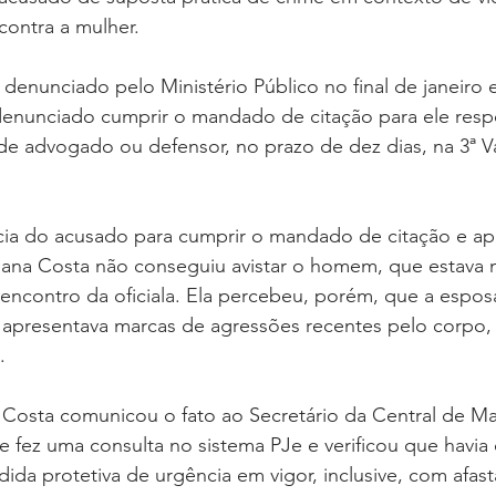
oria sem título
Dossiê
Opinião
Reforma Administrativa
contra a mulher.
enunciado pelo Ministério Público no final de janeiro e a
 denunciado cumprir o mandado de citação para ele resp
de advogado ou defensor, no prazo de dez dias, na 3ª V
cia do acusado para cumprir o mandado de citação e apr
liana Costa não conseguiu avistar o homem, que estava n
o encontro da oficiala. Ela percebeu, porém, que a espo
e apresentava marcas de agressões recentes pelo corpo
.
a Costa comunicou o fato ao Secretário da Central de M
e fez uma consulta no sistema PJe e verificou que havia 
a protetiva de urgência em vigor, inclusive, com afast