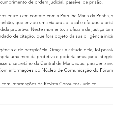
cumprimento de ordem judicial, passível de prisão.
os entrou em contato com a Patrulha Maria da Penha, s
aranhão, que enviou uma viatura ao local e efetuou a pri
dida protetiva. Neste momento, a oficiala de justiça t
do de citação, que fora objeto da sua diligência inicia
gência e de perspicácia. Graças à atitude dela, foi poss
ria uma medida protetiva e poderia ameaçar a integrid
isse o secretário da Central de Mandados, parabenizand
 Com informações do Núcleo de Comunicação do Fórum 
l, com informações da Revista Consultor Jurídico