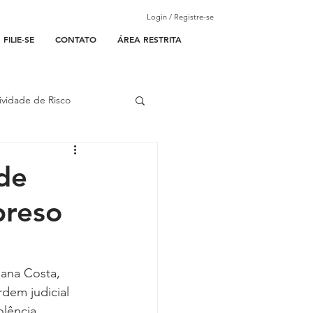
Login / Registre-se
FILIE-SE
CONTATO
ÁREA RESTRITA
ividade de Risco
ades Parceiras
 de
preso
l
lantão
iana Costa, 
rdem judicial 
lência 