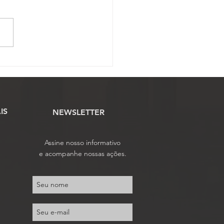
elho de Representantes
lui análise das
ostas de alteração do
tuto da Fenassojaf
IS
NEWSLETTER
Assine nosso informativo
e acompanhe nossas ações.