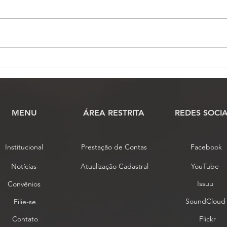
PL que amplia isenção de IPI
Cons
para veículos de Oficiais de
conc
Justiça recebe análise
prop
orçamentária na Câmara
esta
MENU
​ÁREA RESTRITA
REDES SOCIA
Institucional
Prestação de Contas
Facebook
Notícias
Atualização Cadastral
YouTube
Issuu
Convênios
SoundCloud
Filie-se
Contato
Flickr