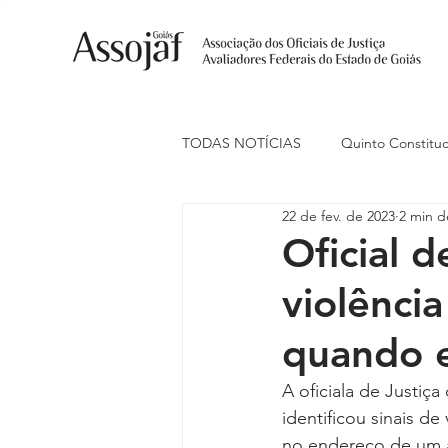
TODAS NOTÍCIAS
Quinto Constituc
22 de fev. de 2023
2 min de
Ações Judiciais
Carreira
Oficial d
violênci
Eventos
Indenização de Trans
quando e
Livre Estacionamento
Naciona
A oficiala de Justiç
identificou sinais de
no endereço de um a