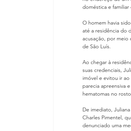
Reforma da Previdência
Categ
doméstica e familiar 
O homem havia sido d
Desjudicialização
Cultural
até a residência do
acusação, por meio 
de São Luís.
Ao chegar à residên
suas credenciais, Ju
imóvel e evitou ir a
parecia apreensiva 
hematomas no rosto
De imediato, Julian
Charles Pimentel, qu
denunciado uma medid