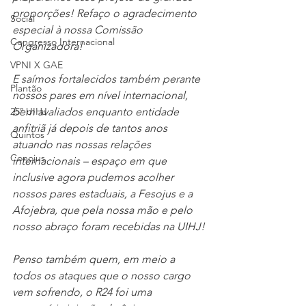
proporções! Refaço o agradecimento 
Social
especial à nossa Comissão 
Congresso Internacional
Organizadora!
VPNI X GAE
E saímos fortalecidos também perante 
Plantão
nossos pares em nível internacional, 
25º UIHJ
bem avaliados enquanto entidade 
anfitriã já depois de tantos anos 
Quintos
atuando nas nossas relações 
Conojus
internacionais – espaço em que 
inclusive agora pudemos acolher 
nossos pares estaduais, a Fesojus e a 
Afojebra, que pela nossa mão e pelo 
nosso abraço foram recebidas na UIHJ!
Penso também quem, em meio a 
todos os ataques que o nosso cargo 
vem sofrendo, o R24 foi uma 