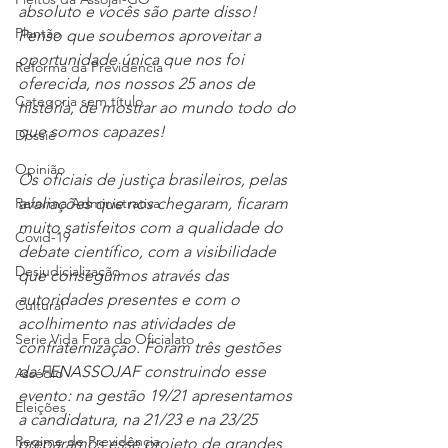
absoluto e vocês são parte disso! 
Plantão
Penso que soubemos aproveitar a 
oportunidade única que nos foi 
Reforma da Previdência
oferecida, nos nossos 25 anos de 
Categoria sem título
história, de mostrar ao mundo todo do 
que somos capazes!
Dossiê
Opinião
Os oficiais de justiça brasileiros, pelas 
Reforma Administrativa
avaliações que nos chegaram, ficaram 
muito satisfeitos com a qualidade do 
Covid-19
debate científico, com a visibilidade 
Desjudicialização
que conseguimos através das 
autoridades presentes e com o 
Cultural
acolhimento nas atividades de 
Serie Vida Fora do Oficialato
confraternização. Foram três gestões 
da FENASSOJAF construindo esse 
Assédio
evento: na gestão 19/21 apresentamos 
Eleições
a candidatura, na 21/23 e na 23/25 
Regime de Previdência
preparamos esse projeto de grandes 