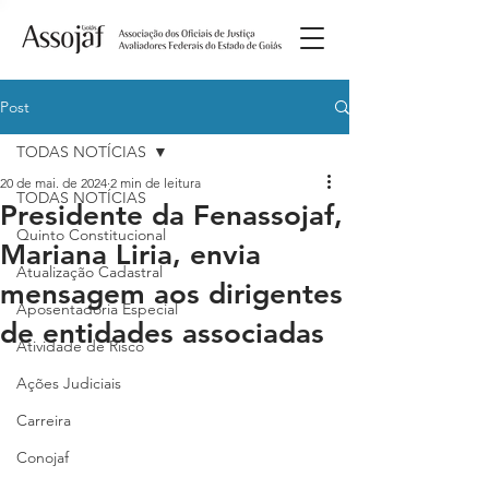
Post
TODAS NOTÍCIAS
20 de mai. de 2024
2 min de leitura
TODAS NOTÍCIAS
Presidente da Fenassojaf,
Quinto Constitucional
Mariana Liria, envia
Atualização Cadastral
mensagem aos dirigentes
Aposentadoria Especial
de entidades associadas
Atividade de Risco
Ações Judiciais
Carreira
Conojaf