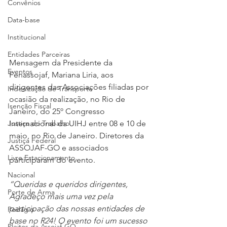
Convênios
Data-base
Institucional
Entidades Parceiras
Mensagem da Presidente da 
Eventos
Fenassojaf, Mariana Liria, aos 
dirigentes das Associações filiadas por 
Indenização de Transporte
ocasião da realização, no Rio de 
Isenção Fiscal
Janeiro, do 25º Congresso 
Justiça do Trabalho
Internacional da UIHJ entre 08 e 10 de 
maio, no Rio de Janeiro. Diretores da 
Justiça Federal
ASSOJAF-GO e associados 
Livre Estacionamento
participaram do evento.
Nacional
“Queridas e queridos dirigentes,
Porte de Arma
Agradeço mais uma vez pela 
participação das nossas entidades de 
Pedágio
base no R24! O evento foi um sucesso 
Pleitos da Assojaf-GO