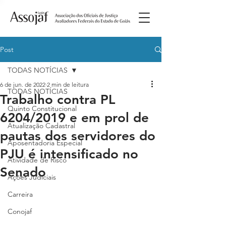
Post
TODAS NOTÍCIAS
6 de jun. de 2022
2 min de leitura
TODAS NOTÍCIAS
Trabalho contra PL
Quinto Constitucional
6204/2019 e em prol de
Atualização Cadastral
pautas dos servidores do
Aposentadoria Especial
PJU é intensificado no
Atividade de Risco
Senado
Ações Judiciais
Carreira
Conojaf