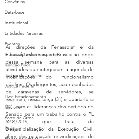
Convênios
Data-base
Institucional
Entidades Parceiras
Eventos
As direções da Fenassojaf e da 
Fenajufe estiveram em Brasília ao longo 
Indenização de Transporte
dessa semana para as diversas 
Isenção Fiscal
atividades que integraram a agenda de 
Justiça do Trabalho
mobilizações do funcionalismo 
público. Os dirigentes, acompanhados 
Justiça Federal
de caravanas de servidores, se 
Livre Estacionamento
reuniram, nessa terça (31) e quarta-feira 
(1º), com as lideranças dos partidos no 
Nacional
Senado para um trabalho contra o PL 
Porte de Arma
6204/2019, que trata da 
Pedágio
Desjudicialização da Execução Civil, 
além das pautas de reivindicações de 
Pleitos da Assojaf-GO