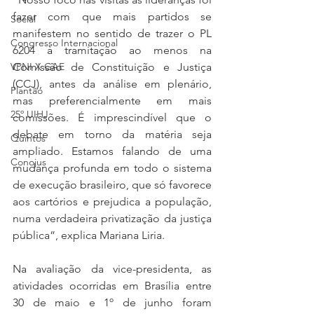
fazer com que mais partidos se 
Social
manifestem no sentido de trazer o PL 
Congresso Internacional
6204 à tramitação ao menos na 
Comissão de Constituição e Justiça 
VPNI X GAE
(CCJ), antes da análise em plenário, 
Plantão
mas preferencialmente em mais 
25º UIHJ
comissões. É imprescindível que o 
debate em torno da matéria seja 
Quintos
ampliado. Estamos falando de uma 
Conojus
mudança profunda em todo o sistema 
de execução brasileiro, que só favorece 
aos cartórios e prejudica a população, 
numa verdadeira privatização da justiça 
pública”, explica Mariana Liria.
Na avaliação da vice-presidenta, as 
atividades ocorridas em Brasília entre 
30 de maio e 1º de junho foram 