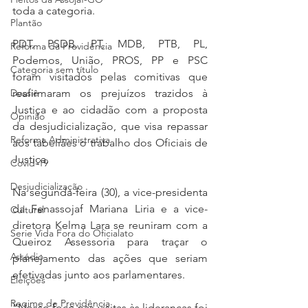
toda a categoria.
Plantão
PDT, PSDB, PT, MDB, PTB, PL, 
Reforma da Previdência
Podemos, União, PROS, PP e PSC 
Categoria sem título
foram visitados pelas comitivas que 
reafirmaram os prejuízos trazidos à 
Dossiê
Justiça e ao cidadão com a proposta 
Opinião
da desjudicialização, que visa repassar 
Reforma Administrativa
aos tabeliães o trabalho dos Oficiais de 
Justiça.
Covid-19
Desjudicialização
Na segunda-feira (30), a vice-presidenta 
da Fenassojaf Mariana Liria e a vice-
Cultural
diretora Kelma Lara se reuniram com a 
Serie Vida Fora do Oficialato
Queiroz Assessoria para traçar o 
Assédio
planejamento das ações que seriam 
efetivadas junto aos parlamentares.
Eleições
Regime de Previdência
“Nosso foco nas visitas às lideranças foi 