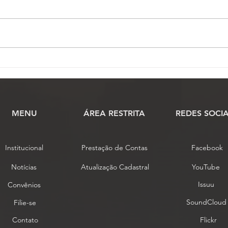
Inscrições para o 17º
PL q
Conojaf e 7º Enojap são
para
prorrogadas até 13 de
Just
agosto
orça
MENU
​ÁREA RESTRITA
REDES SOCIA
Institucional
Prestação de Contas
Facebook
Notícias
Atualização Cadastral
YouTube
Issuu
Convênios
SoundCloud
Filie-se
Contato
Flickr