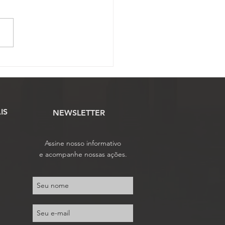
ue amplia isenção de IPI
 veículos de Oficiais de
iça recebe análise
mentária na Câmara
IS
NEWSLETTER
Assine nosso informativo
e acompanhe nossas ações.