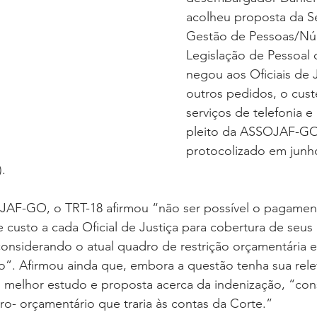
oria sem título
Dossiê
Opinião
Reforma Administrativa
acolheu proposta da Se
Gestão de Pessoas/Nú
Legislação de Pessoal d
negou aos Oficiais de J
outros pedidos, o cust
serviços de telefonia e 
pleito da ASSOJAF-GO 
protocolizado em junh
).
AF-GO, o TRT-18 afirmou “não ser possível o pagamen
 custo a cada Oficial de Justiça para cobertura de seus
 considerando o atual quadro de restrição orçamentária 
o”. Afirmou ainda que, embora a questão tenha sua rele
 melhor estudo e proposta acerca da indenização, “con
iro- orçamentário que traria às contas da Corte.”