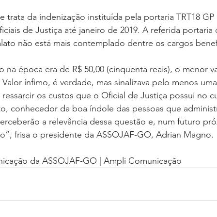
se trata da indenização instituída pela portaria TRT18 GP
ciais de Justiça até janeiro de 2019. A referida portaria
alato não está mais contemplado dentre os cargos benef
io na época era de R$ 50,00 (cinquenta reais), o menor va
 Valor ínfimo, é verdade, mas sinalizava pelo menos um
ressarcir os custos que o Oficial de Justiça possui no
to, conhecedor da boa índole das pessoas que administ
erceberão a relevância dessa questão e, num futuro pró
rção”, frisa o presidente da ASSOJAF-GO, Adrian Magno.
nicação da ASSOJAF-GO | Ampli Comunicação