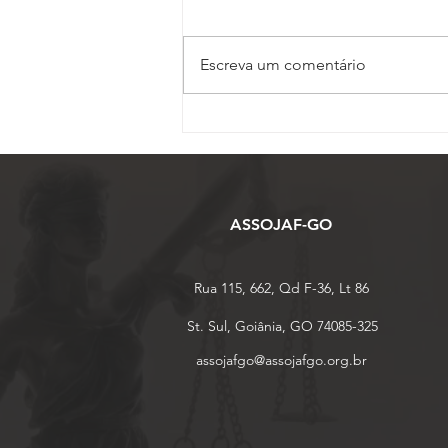
Escreva um comentário
Vice-presidente da
ASSOJAF-GO, Juliana
Barbacena ministra palestra
sobre IA no 17º Conojaf
ASSOJAF-GO
Rua 115, 662, Qd F-36, Lt 86
St. Sul, Goiânia, GO 74085-325
assojafgo@assojafgo.org.br