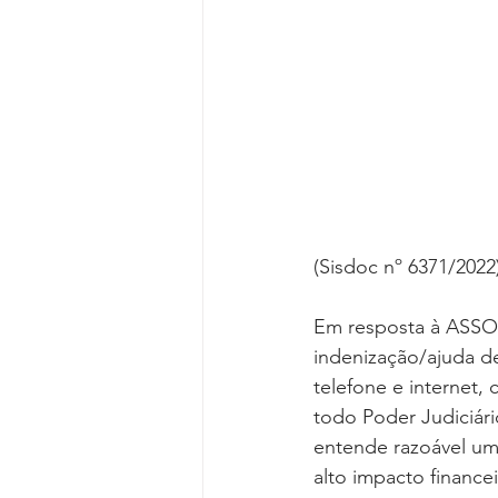
Reforma da Previdência
Categ
Desjudicialização
Cultural
(Sisdoc nº 6371/2022
Em resposta à ASSOJ
indenização/ajuda de
telefone e internet,
todo Poder Judiciári
entende razoável um
alto impacto finance