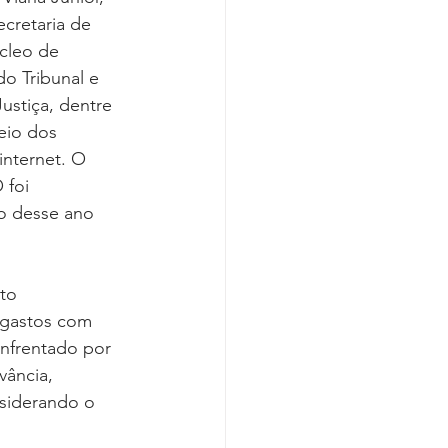
Covid-19
cretaria de 
cleo de 
o Tribunal e 
ustiça, dentre 
eio dos 
internet. O 
foi 
o desse ano 
to 
 gastos com 
enfrentado por 
vância, 
siderando o 