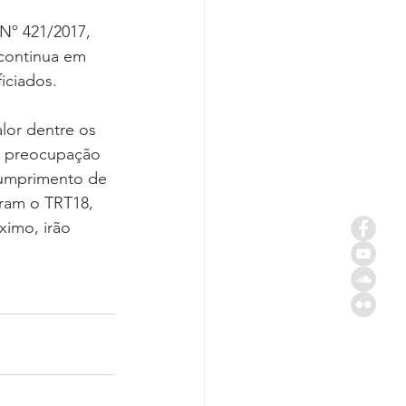
 Nº 421/2017, 
 continua em 
iciados.
lor dentre os 
a preocupação 
 cumprimento de 
ram o TRT18, 
ximo, irão 