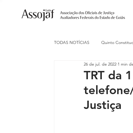
TODAS NOTÍCIAS
Quinto Constituc
26 de jul. de 2022
1 min de
Ações Judiciais
Carreira
TRT da 1
telefone/
Eventos
Indenização de Trans
Justiça
Livre Estacionamento
Naciona