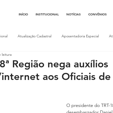
INÍCIO
INSTITUCIONAL
NOTÍCIAS
CONVÊNIOS
ional
Atualização Cadastral
Aposentadoria Especial
At
 leitura
Conojaf
Convênios
Data-base
Institucional
Entid
8ª Região nega auxílios
internet aos Oficiais de
porte
Isenção Fiscal
Justiça do Trabalho
Justiça Federa
l
Porte de Arma
Pedágio
Pleitos da Assojaf-GO
P
O presidente do TRT-18
desembargador Daniel V