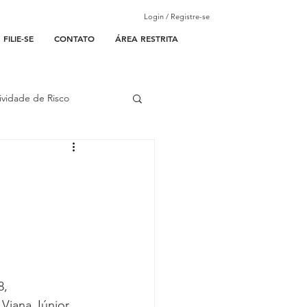
Login / Registre-se
FILIE-SE
CONTATO
ÁREA RESTRITA
ividade de Risco
ades Parceiras
l
lantão
, 
iana Júnior, 